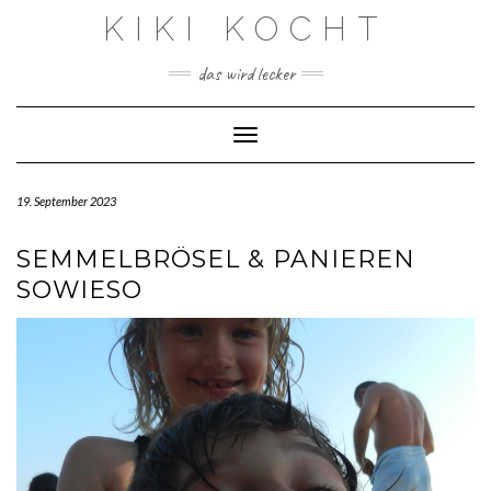
Skip
KIKI KOCHT
to
content
das wird lecker
Toggle Navigation
19. September 2023
SEMMELBRÖSEL & PANIEREN
SOWIESO