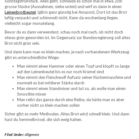
Sonntagsfrühstück. Alles geht. Schneide es schon mal in etwa 2cm
grosse Stücke (Ausnahmen, siehe unten) und wirf es dann in einen
Leinenbrotbeutel
, (gibts ganz günstig bei Amazon). Dort ist das Brot
luftig verpackt und schimmelt nicht. Kann da wochenlang liegen,
vielleicht sogar monatelang.
Bevor du es dann verwendest, schau noch mal nach, ob nicht doch
etwas grün geworden ist. Im Gegensatz zur Bundesregierung soll altes
Brot
nicht
grün sein.
Und dann kann man es klein machen, je nach vorhandenem Werkzeug
gibt es unterschiedliche Wege:
Man nimmt einen Hammer oder einen Topf und klopft so lange
auf den Leinenbeutel bis es nur noch Krümel sind
Man nimmt den Fleischwolf Aufsatz seiner Küchenmaschine und
murmelt es bei mittlerer Stärke durch
Man nimmt einen Standmixer und tut so, als wolle man einen
Smoothie mixen
Man reibt das ganze durch eine Reibe, da hätte man es aber
vorher nicht so klein machen sollen
Sicher gibt es mehr Methoden. Altes Brot wird schnell klein. Und dann
hast du Semmelbrösel, die sich ewig halten.
Filed Under:
Allgemein