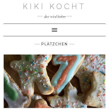
Skip
KIKI KOCHT
to
content
das wird lecker
Toggle Navigation
PLÄTZCHEN