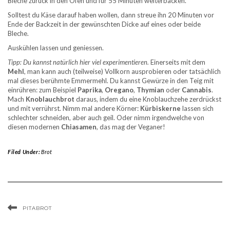
Bleche zurück in den Ofen und für 55 Minuten weiterbacken.
Solltest du Käse darauf haben wollen, dann streue ihn 20 Minuten vor
Ende der Backzeit in der gewünschten Dicke auf eines oder beide
Bleche.
Auskühlen lassen und geniessen.
Tipp: Du kannst natürlich hier viel experimentieren.
Einerseits mit dem
Mehl
, man kann auch (teilweise) Vollkorn ausprobieren oder tatsächlich
mal dieses berühmte Emmermehl. Du kannst Gewürze in den Teig mit
einrühren: zum Beispiel
Paprika
,
Oregano
,
Thymian
oder
Cannabis
.
Mach
Knoblauchbrot
daraus, indem du eine Knoblauchzehe zerdrückst
und mit verrührst. Nimm mal andere Körner:
Kürbiskerne
lassen sich
schlechter schneiden, aber auch geil. Oder nimm irgendwelche von
diesen modernen
Chiasamen
, das mag der Veganer!
Filed Under:
Brot
PITABROT