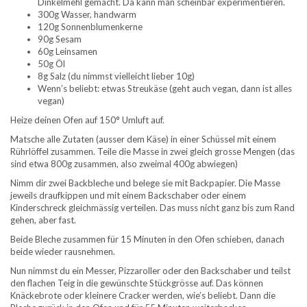
Dinkelmehl gemacht. Da kann man scheinbar experimentieren.
300g Wasser, handwarm
120g Sonnenblumenkerne
90g Sesam
60g Leinsamen
50g Öl
8g Salz (du nimmst vielleicht lieber 10g)
Wenn’s beliebt: etwas Streukäse (geht auch vegan, dann ist alles
vegan)
Heize deinen Ofen auf 150° Umluft auf.
Matsche alle Zutaten (ausser dem Käse) in einer Schüssel mit einem
Rührlöffel zusammen. Teile die Masse in zwei gleich grosse Mengen (das
sind etwa 800g zusammen, also zweimal 400g abwiegen)
Nimm dir zwei Backbleche und belege sie mit Backpapier. Die Masse
jeweils draufkippen und mit einem Backschaber oder einem
Kinderschreck gleichmässig verteilen. Das muss nicht ganz bis zum Rand
gehen, aber fast.
Beide Bleche zusammen für 15 Minuten in den Ofen schieben, danach
beide wieder rausnehmen.
Nun nimmst du ein Messer, Pizzaroller oder den Backschaber und teilst
den flachen Teig in die gewünschte Stückgrösse auf. Das können
Knäckebrote oder kleinere Cracker werden, wie’s beliebt. Dann die