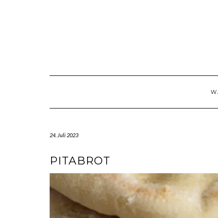
Skip
to
content
W
24. Juli 2023
PITABROT