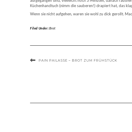
aufgegangen sind, vielleicht noch 3 Minuten, danach rausneh
Küchenhandtuch (nimm die sauberen!) drapiert hat, das kla
Wenn sie nicht aufgehen, waren sie wohl zu dick gerollt. Ma
Filed Under:
Brot
PAIN PAILASSE – BROT ZUM FRÜHSTÜCK