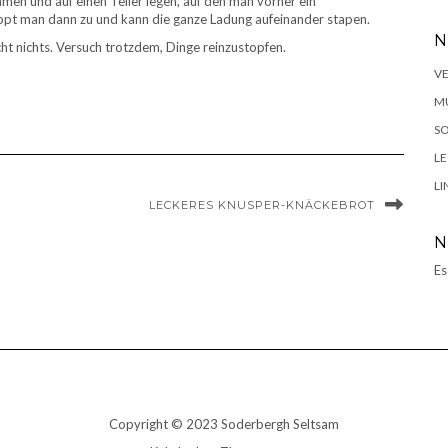
men und auf einen Teller legen, auf den man vorher ein
ppt man dann zu und kann die ganze Ladung aufeinander stapen.
N
cht nichts. Versuch trotzdem, Dinge reinzustopfen.
V
MU
SO
L
LI
LECKERES KNUSPER-KNÄCKEBROT
N
Es
Copyright © 2023 Soderbergh Seltsam