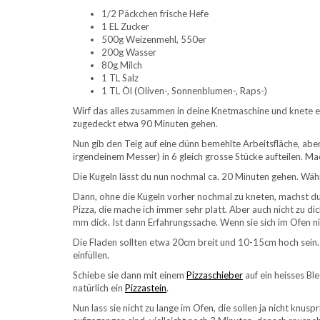
1/2 Päckchen frische Hefe
1 EL Zucker
500g Weizenmehl, 550er
200g Wasser
80g Milch
1 TL Salz
1 TL Öl (Oliven-, Sonnenblumen-, Raps-)
Wirf das alles zusammen in deine Knetmaschine und knete 
zugedeckt etwa 90 Minuten gehen.
Nun gib den Teig auf eine dünn bemehlte Arbeitsfläche, abe
irgendeinem Messer) in 6 gleich grosse Stücke aufteilen. M
Die Kugeln lässt du nun nochmal ca. 20 Minuten gehen. Wäh
Dann, ohne die Kugeln vorher nochmal zu kneten, machst du
Pizza, die mache ich immer sehr platt. Aber auch nicht zu dic
mm dick. Ist dann Erfahrungssache. Wenn sie sich im Ofen ni
Die Fladen sollten etwa 20cm breit und 10-15cm hoch sein.
einfüllen.
Schiebe sie dann mit einem
Pizzaschieber
auf ein heisses Blec
natürlich ein
Pizzastein
.
Nun lass sie nicht zu lange im Ofen, die sollen ja nicht knu