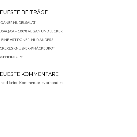
EUESTE BEITRÄGE
EGANER NUDELSALAT
SAQA’A – 100% VEGAN UND LECKER
 EINE ART DÖNER, NUR ANDERS
ECKERES KNUSPER-KNÄCKEBROT
NSENEINTOPF
EUESTE KOMMENTARE
 sind keine Kommentare vorhanden.