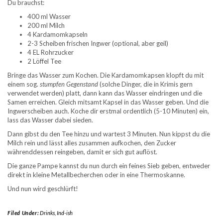
Du brauchst:
400 ml Wasser
200 ml Milch
4 Kardamomkapseln
2-3 Scheiben frischen Ingwer (optional, aber geil)
4 EL Rohrzucker
2 Löffel Tee
Bringe das Wasser zum Kochen. Die Kardamomkapsen klopft du mit
einem sog.
stumpfen Gegenstand
(solche Dinger, die in Krimis gern
verwendet werden) platt, dann kann das Wasser eindringen und die
Samen erreichen. Gleich mitsamt Kapsel in das Wasser geben. Und die
Ingwerscheiben auch. Koche dir erstmal ordentlich (5-10 Minuten) ein,
lass das Wasser dabei sieden.
Dann gibst du den Tee hinzu und wartest 3 Minuten. Nun kippst du die
Milch rein und lässt alles zusammen aufkochen, den Zucker
währenddessen reingeben, damit er sich gut auflöst.
Die ganze Pampe kannst du nun durch ein feines Sieb geben, entweder
direkt in kleine Metallbecherchen oder in eine Thermoskanne.
Und nun wird geschlürft!
Filed Under:
Drinks
,
Ind-ish