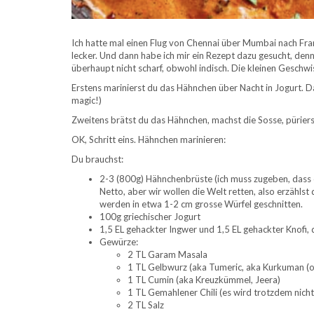
Ich hatte mal einen Flug von Chennai über Mumbai nach Fra
lecker. Und dann habe ich mir ein Rezept dazu gesucht, denn e
überhaupt nicht scharf, obwohl indisch. Die kleinen Geschwis
Erstens marinierst du das Hähnchen über Nacht in Jogurt. Da
magic!)
Zweitens brätst du das Hähnchen, machst die Sosse, pürierst 
OK, Schritt eins. Hähnchen marinieren:
Du brauchst:
2-3 (800g) Hähnchenbrüste (ich muss zugeben, dass e
Netto, aber wir wollen die Welt retten, also erzählst 
werden in etwa 1-2 cm grosse Würfel geschnitten.
100g griechischer Jogurt
1,5 EL gehackter Ingwer und 1,5 EL gehackter Knofi
Gewürze:
2 TL Garam Masala
1 TL Gelbwurz (aka Tumeric, aka Kurkuman (oha
1 TL Cumin (aka Kreuzkümmel, Jeera)
1 TL Gemahlener Chili (es wird trotzdem nicht 
2 TL Salz