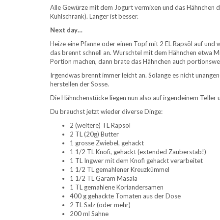
Alle Gewürze mit dem Jogurt vermixen und das Hähnchen da
Kühlschrank). Länger ist besser.
Next day…
Heize eine Pfanne oder einen Topf mit 2 EL Rapsöl auf und w
das brennt schnell an. Wurschtel mit dem Hähnchen etwa M
Portion machen, dann brate das Hähnchen auch portionsweis
Irgendwas brennt immer leicht an. Solange es nicht unangene
herstellen der Sosse.
Die Hähnchenstücke liegen nun also auf irgendeinem Teller 
Du brauchst jetzt wieder diverse Dinge:
2 (weitere) TL Rapsöl
2 TL (20g) Butter
1 grosse Zwiebel, gehackt
1 1/2 TL Knofi, gehackt (extended Zauberstab!)
1 TL Ingwer mit dem Knofi gehackt verarbeitet
1 1/2 TL gemahlener Kreuzkümmel
1 1/2 TL Garam Masala
1 TL gemahlene Koriandersamen
400 g gehackte Tomaten aus der Dose
2 TL Salz (oder mehr)
200 ml Sahne