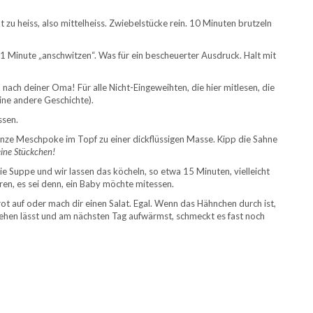
 zu heiss, also mittelheiss. Zwiebelstücke rein. 10 Minuten brutzeln
1 Minute „anschwitzen“. Was für ein bescheuerter Ausdruck. Halt mit
 nach deiner Oma! Für alle Nicht-Eingeweihten, die hier mitlesen, die
ine andere Geschichte).
ssen.
nze Meschpoke im Topf zu einer dickflüssigen Masse. Kipp die Sahne
eine Stückchen!
 Suppe und wir lassen das köcheln, so etwa 15 Minuten, vielleicht
ren, es sei denn, ein Baby möchte mitessen.
rot auf oder mach dir einen Salat. Egal. Wenn das Hähnchen durch ist,
ehen lässt und am nächsten Tag aufwärmst, schmeckt es fast noch