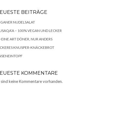
EUESTE BEITRÄGE
EGANER NUDELSALAT
SAQA’A – 100% VEGAN UND LECKER
 EINE ART DÖNER, NUR ANDERS
ECKERES KNUSPER-KNÄCKEBROT
NSENEINTOPF
EUESTE KOMMENTARE
 sind keine Kommentare vorhanden.