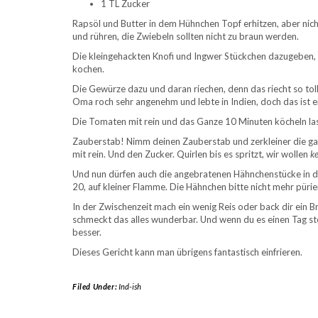
1 TL Zucker
Rapsöl und Butter in dem Hühnchen Topf erhitzen, aber nicht
und rühren, die Zwiebeln sollten nicht zu braun werden.
Die kleingehackten Knofi und Ingwer Stückchen dazugeben, 
kochen.
Die Gewürze dazu und daran riechen, denn das riecht so toll
Oma roch sehr angenehm und lebte in Indien, doch das ist e
Die Tomaten mit rein und das Ganze 10 Minuten köcheln la
Zauberstab! Nimm deinen Zauberstab und zerkleiner die ga
mit rein. Und den Zucker. Quirlen bis es spritzt, wir wollen
k
Und nun dürfen auch die angebratenen Hähnchenstücke in die
20, auf kleiner Flamme. Die Hähnchen bitte nicht mehr pürie
In der Zwischenzeit mach ein wenig Reis oder back dir ein B
schmeckt das alles wunderbar. Und wenn du es einen Tag st
besser.
Dieses Gericht kann man übrigens fantastisch einfrieren.
Filed Under:
Ind-ish