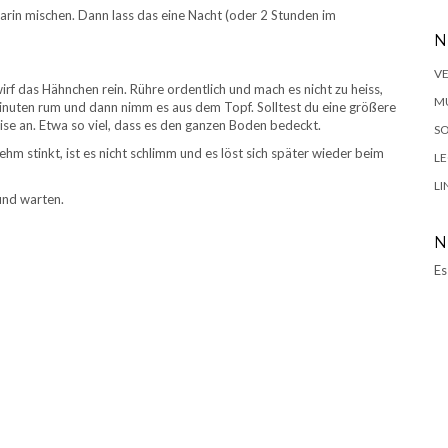
rin mischen. Dann lass das eine Nacht (oder 2 Stunden im
N
V
irf das Hähnchen rein. Rühre ordentlich und mach es nicht zu heiss,
MU
inuten rum und dann nimm es aus dem Topf. Solltest du eine größere
e an. Etwa so viel, dass es den ganzen Boden bedeckt.
SO
hm stinkt, ist es nicht schlimm und es löst sich später wieder beim
L
LI
und warten.
N
Es