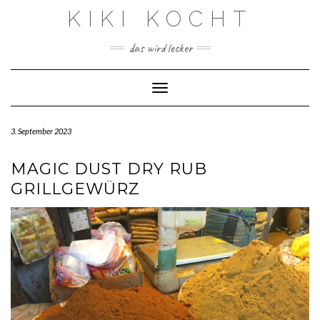
Skip
KIKI KOCHT
to
content
das wird lecker
Toggle Navigation
3. September 2023
MAGIC DUST DRY RUB
GRILLGEWÜRZ