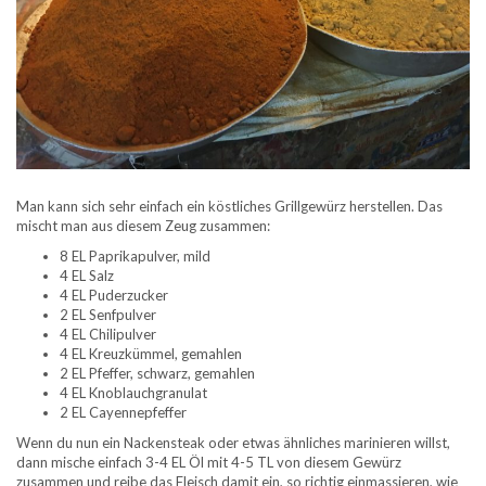
Man kann sich sehr einfach ein köstliches Grillgewürz herstellen. Das
mischt man aus diesem Zeug zusammen:
8 EL Paprikapulver, mild
4 EL Salz
4 EL Puderzucker
2 EL Senfpulver
4 EL Chilipulver
4 EL Kreuzkümmel, gemahlen
2 EL Pfeffer, schwarz, gemahlen
4 EL Knoblauchgranulat
2 EL Cayennepfeffer
Wenn du nun ein Nackensteak oder etwas ähnliches marinieren willst,
dann mische einfach 3-4 EL Öl mit 4-5 TL von diesem Gewürz
zusammen und reibe das Fleisch damit ein, so richtig einmassieren, wie