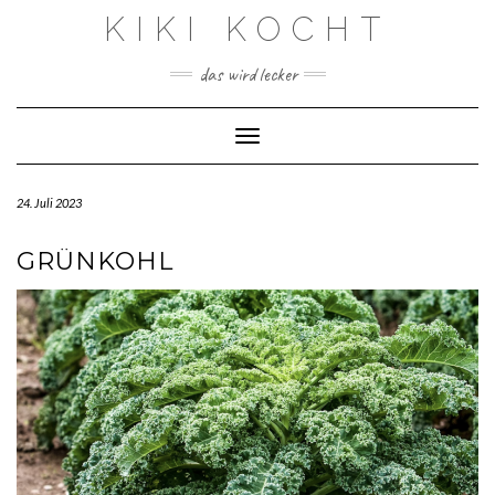
Skip
KIKI KOCHT
to
content
das wird lecker
Toggle Navigation
24. Juli 2023
GRÜNKOHL